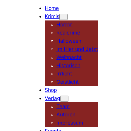
Home
Krimis
Horror
Realcrime
Halloween
Im Hier und Jetzt
Weihnacht
Historisch
Irrlicht
Geistlicht
Shop
Verlag
Team
Autoren
Impressum
Events